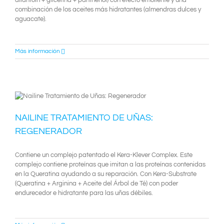
allantoin + glicerina + panthenol) con efecto emoliente y una
combinación de los aceites más hidratantes (almendras dulces y
aguacate).
Más información
NAILINE TRATAMIENTO DE UÑAS:
REGENERADOR
Contiene un complejo patentado el Kera-Klever Complex. Este
complejo contiene proteínas que imitan a las proteínas contenidas
en la Queratina ayudando a su reparación. Con Kera-Substrate
(Queratina + Arginina + Aceite del Árbol de Té) con poder
endurecedor e hidratante para las uñas débiles.