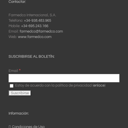
Contactar:
Farmedco Internacional, S.A.
Teléfono:
+34-938.483.965
Mobile:
+34-695.243.166
Email:
farmedco@farmedco.com
Web:
www.farmedco.com
SUSCRIBIRSE AL BOLETÍN:
*
Email
Estoy de acuerdo con la política de privacidad (
enlace
)
Información:
Condiciones de Uso