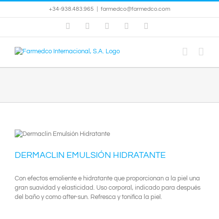
Saltar
+34-938.483.965
|
farmedco@farmedco.com
al
contenido
Instagram
Facebook
X
YouTube
Skype
DERMACLIN EMULSIÓN HIDRATANTE
Con efectos emoliente e hidratante que proporcionan a la piel una
gran suavidad y elasticidad. Uso corporal, indicado para después
del baño y como after-sun. Refresca y tonifica la piel.