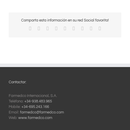
Comparta esta información en su red Social favorita!
Facebook
X
Reddit
LinkedIn
WhatsApp
Tumblr
Pinterest
Vk
Correo
electrónico
Contactar:
Farmedco Internacional, S.A.
Teléfono:
+34-938.483.965
Mobile:
+34-695.243.166
Email:
farmedco@farmedco.com
Web:
www.farmedco.com