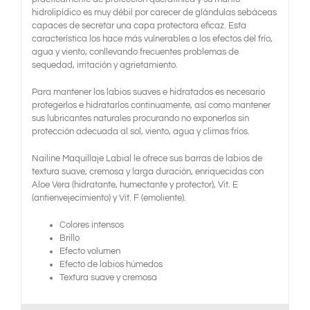
hidrolipídico es muy débil por carecer de glándulas sebáceas
capaces de secretar una capa protectora eficaz. Esta
característica los hace más vulnerables a los efectos del frío,
agua y viento, conllevando frecuentes problemas de
sequedad, irritación y agrietamiento.
Para mantener los labios suaves e hidratados es necesario
protegerlos e hidratarlos continuamente, así como mantener
sus lubricantes naturales procurando no exponerlos sin
protección adecuada al sol, viento, agua y climas fríos.
Nailine Maquillaje Labial le ofrece sus barras de labios de
textura suave, cremosa y larga duración, enriquecidas con
Aloe Vera (hidratante, humectante y protector), Vit. E
(antienvejecimiento) y Vit. F (emoliente).
Colores intensos
Brillo
Efecto volumen
Efecto de labios húmedos
Textura suave y cremosa