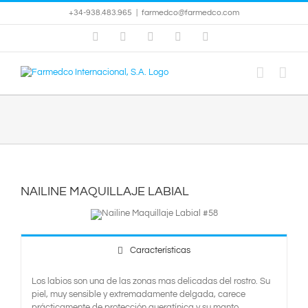
Saltar
+34-938.483.965
|
farmedco@farmedco.com
al
contenido
Instagram
Facebook
X
YouTube
Skype
NAILINE MAQUILLAJE LABIAL
Características
Los labios son una de las zonas mas delicadas del rostro. Su
piel, muy sensible y extremadamente delgada, carece
prácticamente de protección queratínica y su manto