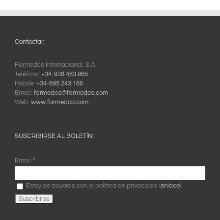
Contactar:
Farmedco Internacional, S.A.
Teléfono:
+34-938.483.965
Mobile:
+34-695.243.166
Email:
farmedco@farmedco.com
Web:
www.farmedco.com
SUSCRIBIRSE AL BOLETÍN:
*
Email
Estoy de acuerdo con la política de privacidad (
enlace
)