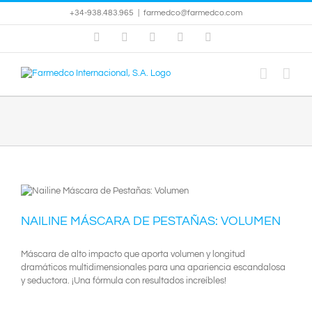
Saltar
+34-938.483.965
|
farmedco@farmedco.com
al
contenido
Instagram
Facebook
X
YouTube
Skype
NAILINE MÁSCARA DE PESTAÑAS: VOLUMEN
Máscara de alto impacto que aporta volumen y longitud
dramáticos multidimensionales para una apariencia escandalosa
y seductora. ¡Una fórmula con resultados increíbles!