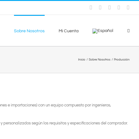
Instagram
Facebook
X
YouTube
Sky
Sobre Nosotros
Mi Cuenta
Inicio
Sobre Nosotros
Producción
ones e importaciones) con un equipo compuesto por ingenieros,
personalizados según los requisitos y especificaciones del comprador.