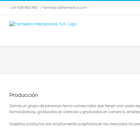
Saltar
+34-938.483.965
|
farmedco@farmedco.com
al
contenido
Producción
Somos un grupo de personas tecno-comerciales que tienen una vasta expe
farmacéuticos, graduados en ciencias y graduados en comercio, emplead
Nuestros productos son ampliamente aceptados en los mercados locales 