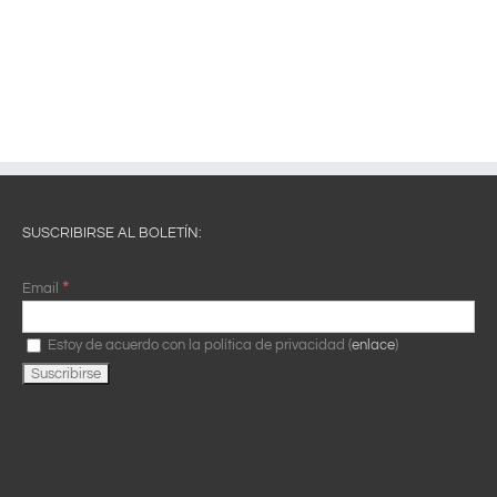
SUSCRIBIRSE AL BOLETÍN:
*
Email
Estoy de acuerdo con la política de privacidad (
enlace
)