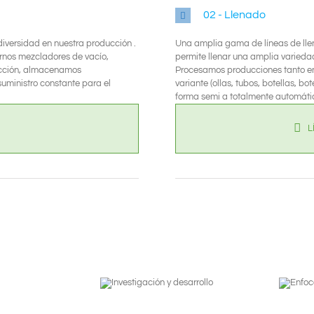
02 - Llenado
diversidad en nuestra producción .
Una amplia gama de líneas de lle
rnos mezcladores de vacío,
permite llenar una amplia varieda
ducción, almacenamos
Procesamos producciones tanto en 
uministro constante para el
variante (ollas, tubos, botellas, 
forma semi a totalmente automáti
L
Investigación y
Enfocados en la
desarrollo
cooperación