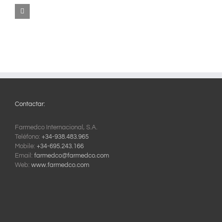
Calidad
Logística
Contactar:
Farmedco Internacional, S.A.
Teléfono:
+34-938.483.965
Mobile:
+34-695.243.166
Email:
farmedco@farmedco.com
Web:
www.farmedco.com