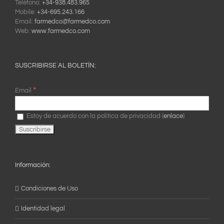
Teléfono:
+34-938.483.965
Mobile:
+34-695.243.166
Email:
farmedco@farmedco.com
Web:
www.farmedco.com
SUSCRIBIRSE AL BOLETÍN:
*
Email
Estoy de acuerdo con la política de privacidad (
enlace
)
Información:
Condiciones de Uso
Identidad legal