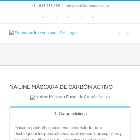
Saltar
+34-938.483.965
|
farmedco@farmedco.com
al
contenido
Instagram
Facebook
X
YouTube
Skype
NAILINE MÁSCARA DE CARBÓN ACTIVO
Características
Máscara peel-off especialmente formulada para
desbloquear los poros obstruidos eliminando las espinillas y
la suciedad. El carbón activado ayuda a extraer las