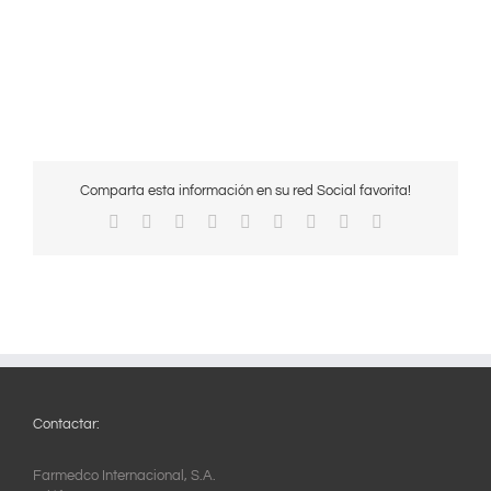
Comparta esta información en su red Social favorita!
Facebook
X
Reddit
LinkedIn
WhatsApp
Tumblr
Pinterest
Vk
Correo
electrónico
Contactar:
Farmedco Internacional, S.A.