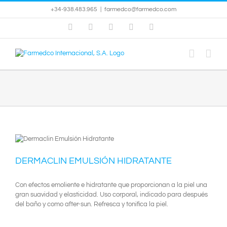
Saltar
+34-938.483.965
|
farmedco@farmedco.com
al
contenido
Instagram
Facebook
X
YouTube
Skype
DERMACLIN EMULSIÓN HIDRATANTE
Con efectos emoliente e hidratante que proporcionan a la piel una
gran suavidad y elasticidad. Uso corporal, indicado para después
del baño y como after-sun. Refresca y tonifica la piel.