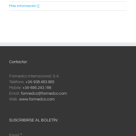
Más información
Contactar:
Farmedco Internacional, S.A.
Teléfono:
+34-938.483.965
Mobile:
+34-695.243.166
Email:
farmedco@farmedco.com
Web:
www.farmedco.com
SUSCRIBIRSE AL BOLETÍN:
*
Email