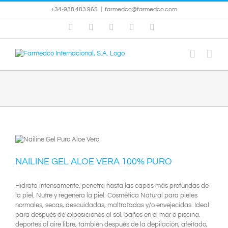
Saltar
+34-938.483.965
|
farmedco@farmedco.com
al
contenido
Instagram
Facebook
X
YouTube
Skype
NAILINE GEL ALOE VERA 100% PURO
Hidrata intensamente, penetra hasta las capas más profundas de
la piel. Nutre y regenera la piel. Cosmética Natural para pieles
normales, secas, descuidadas, maltratadas y/o envejecidas. Ideal
para después de exposiciones al sol, baños en el mar o piscina,
deportes al aire libre, también después de la depilación, afeitado,