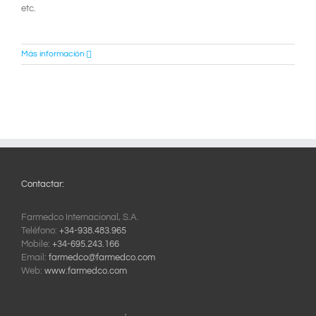
etc.
Más información
Contactar:
Farmedco Internacional, S.A.
Teléfono:
+34-938.483.965
Mobile:
+34-695.243.166
Email:
farmedco@farmedco.com
Web:
www.farmedco.com