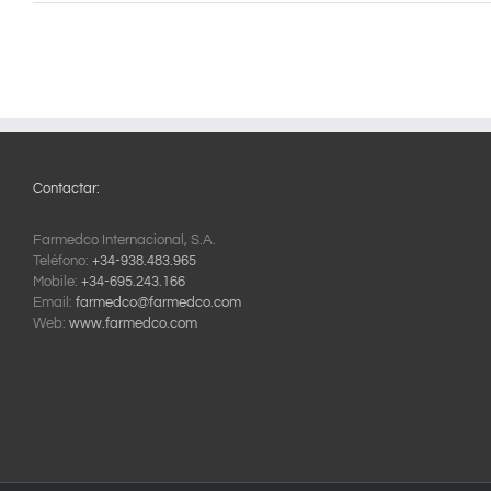
Contactar:
Farmedco Internacional, S.A.
Teléfono:
+34-938.483.965
Mobile:
+34-695.243.166
Email:
farmedco@farmedco.com
Web:
www.farmedco.com