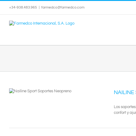
Saltar
+34-938.483.965
|
farmedco@farmedco.com
al
contenido
NAILIN
Los soportes
confort y aju