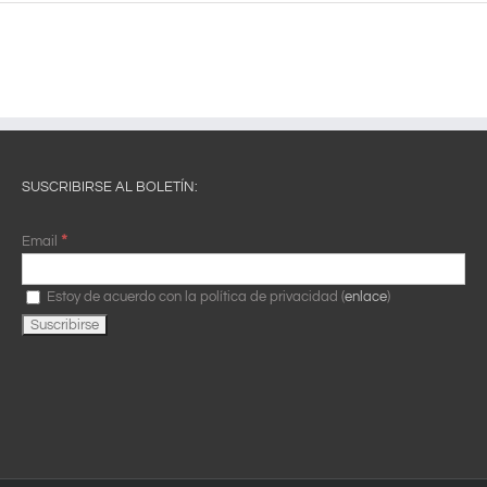
SUSCRIBIRSE AL BOLETÍN:
*
Email
Estoy de acuerdo con la política de privacidad (
enlace
)