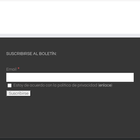
SUSCRIBIRSE AL BOLETÍN:
*
Email
Estoy de acuerdo con la política de privacidad (
enlace
)