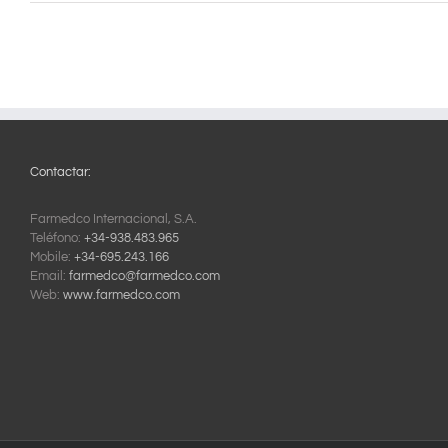
Contactar:
Farmedco Internacional, S.A.
Teléfono:
+34-938.483.965
Mobile:
+34-695.243.166
Email:
farmedco@farmedco.com
Web:
www.farmedco.com