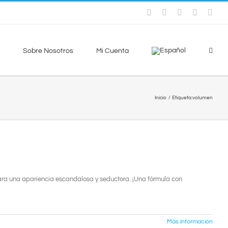
Instagram
Facebook
X
YouTube
Sky
Sobre Nosotros
Mi Cuenta
Inicio
Etiqueta:
volumen
ara una apariencia escandalosa y seductora. ¡Una fórmula con
Más información