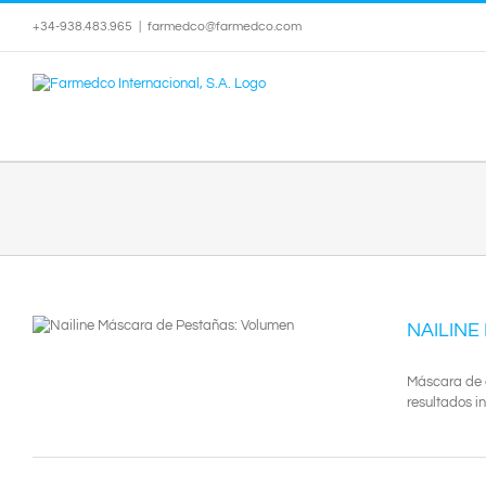
Saltar
+34-938.483.965
|
farmedco@farmedco.com
al
contenido
NAILINE
Máscara de a
resultados in