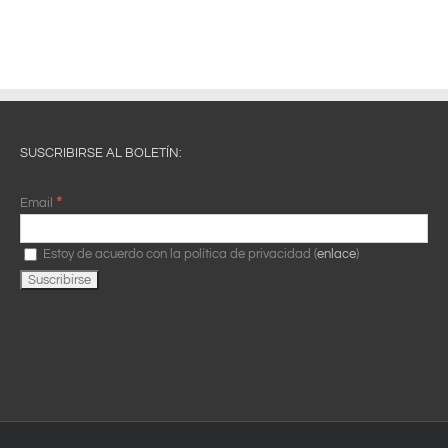
SUSCRIBIRSE AL BOLETÍN:
*
Email
Estoy de acuerdo con la política de privacidad (
enlace
)