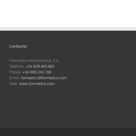
Contactar:
Farmedco Internacional, S.A.
Teléfono:
+34-938.483.965
Mobile:
+34-695.243.166
Email:
farmedco@farmedco.com
Web:
www.farmedco.com