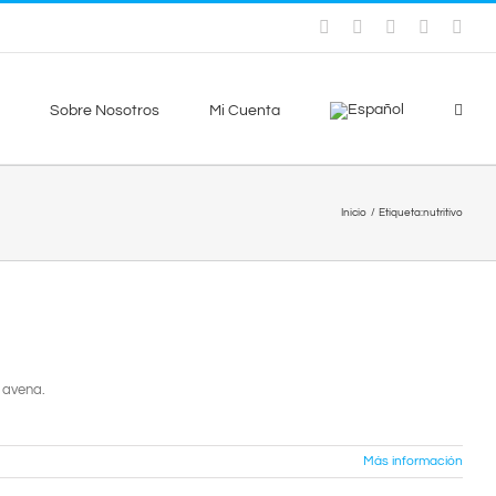
Instagram
Facebook
X
YouTube
Sky
Sobre Nosotros
Mi Cuenta
Inicio
Etiqueta:
nutritivo
 avena.
Más información