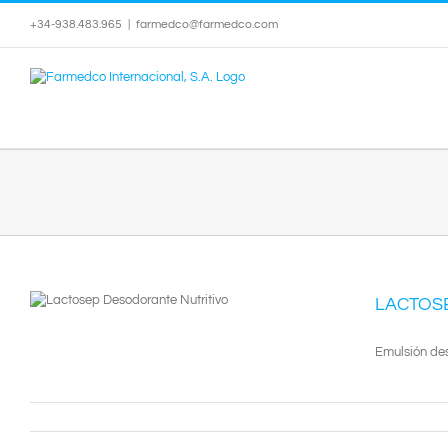
Saltar
+34-938.483.965
|
farmedco@farmedco.com
al
contenido
LACTOS
Emulsión des