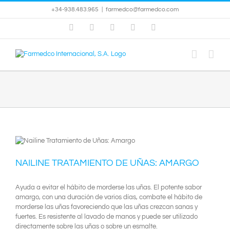
Saltar
+34-938.483.965
|
farmedco@farmedco.com
al
contenido
Instagram
Facebook
X
YouTube
Skype
NAILINE TRATAMIENTO DE UÑAS: AMARGO
Ayuda a evitar el hábito de morderse las uñas. El potente sabor
amargo, con una duración de varios días, combate el hábito de
morderse las uñas favoreciendo que las uñas crezcan sanas y
fuertes. Es resistente al lavado de manos y puede ser utilizado
directamente sobre las uñas o sobre un esmalte.