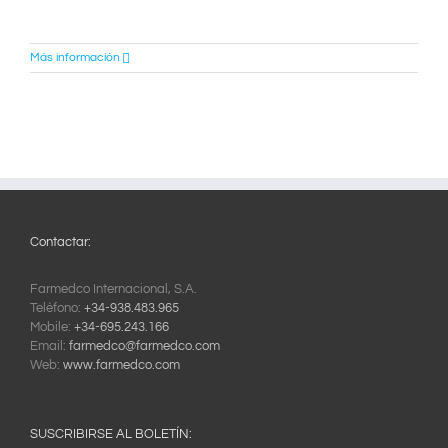
Más información
Contactar:
Farmedco Internacional, S.A.
Teléfono:
+34-938.483.965
Mobile:
+34-695.243.166
Email:
farmedco@farmedco.com
Web:
www.farmedco.com
SUSCRIBIRSE AL BOLETÍN: