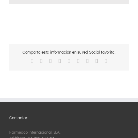
Comparta esta información en su red Social favorita!
Facebook
X
Reddit
LinkedIn
WhatsApp
Tumblr
Pinterest
Vk
Correo
electrónico
Contactar:
Farmedco Internacional, S.A.