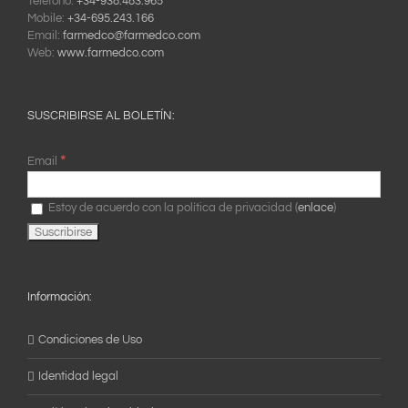
Teléfono:
+34-938.483.965
Mobile:
+34-695.243.166
Email:
farmedco@farmedco.com
Web:
www.farmedco.com
SUSCRIBIRSE AL BOLETÍN:
*
Email
Estoy de acuerdo con la política de privacidad (
enlace
)
Información:
Condiciones de Uso
Identidad legal