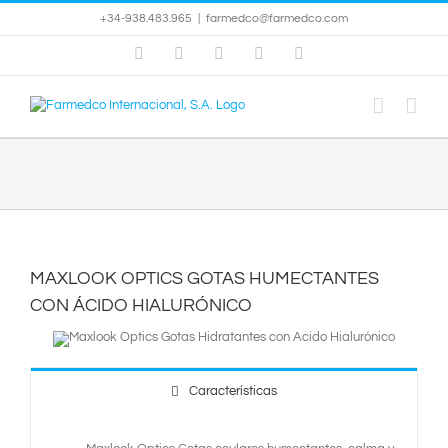
Saltar
+34-938.483.965
|
farmedco@farmedco.com
al
contenido
Instagram
Facebook
X
YouTube
Skype
MAXLOOK OPTICS GOTAS HUMECTANTES
CON ÁCIDO HIALURÓNICO
Características