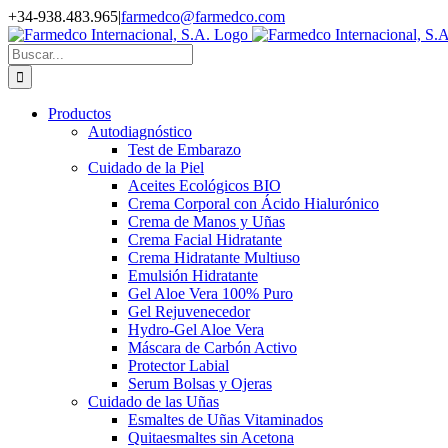
Saltar
+34-938.483.965
|
farmedco@farmedco.com
al
Instagram
Facebook
X
YouTube
Skype
contenido
Buscar:
Productos
Autodiagnóstico
Test de Embarazo
Cuidado de la Piel
Aceites Ecológicos BIO
Crema Corporal con Ácido Hialurónico
Crema de Manos y Uñas
Crema Facial Hidratante
Crema Hidratante Multiuso
Emulsión Hidratante
Gel Aloe Vera 100% Puro
Gel Rejuvenecedor
Hydro-Gel Aloe Vera
Máscara de Carbón Activo
Protector Labial
Serum Bolsas y Ojeras
Cuidado de las Uñas
Esmaltes de Uñas Vitaminados
Quitaesmaltes sin Acetona