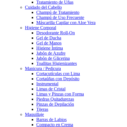
Tratamiento de Uñas
Cuidado del Cabello
Champú de Tratamiento
Champú de Uso Frecuente
Máscarilla Capilar con Aloe Vera
Higiene Corporal
Desodorante Roll-On
Gel de Ducha
Gel de Manos
Higiene Íntima
Jabón de Azufre
Jabón de Glicerina
Toallitas Higienizantes
Manicura / Pedicura
Cortacutículas con Lima
Cortaúñas con Depósito
Instrumental
Limas de Cristal
Limas y Pinzas con Forma
Piedras Quitadurezas
Pinzas de Depilación
Tijeras
Maquillaje
Barras de Labios
Compacto en Crema