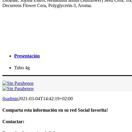
Dioleate, Jojoba Esters, Helianthus annus (Sunflower) Seed Cera, To
Decurrens Flower Cera, Polyglycerin-3, Aroma.
Farmedco se compromete a actualizar constantemente las listas de 
Sin embargo, es importante tener en cuenta que los ingredientes p
no puede garantizar que dicha lista esté completa o actualizada en 
todos los Clientes a que consulten los envases de los productos para
Presentación
Tubo 4g
fisadmin
2021-03-04T14:42:19+02:00
Comparta esta información en su red Social favorita!
Facebook
X
Reddit
LinkedIn
WhatsApp
Tumblr
Pinterest
Vk
Correo
Contactar:
electrónico