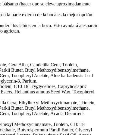
e bálsamo (hacer que se eleve aproximadamente
en la parte externa de la boca es la mejor opción
nder” los labios en la boca. Esto ayudará a esparcir
o agrietan.
e, Cera Alba, Candelilla Cera, Triolein,
Parkii Butter, Butyl Methoxydibenzoylmethane,
 Cera, Tocopheryl Acetate, Aloe barbadensis Leaf
yglycerin-3, Parfum.
iolein, C10-18 Tryglycerides, Caprylic/capric
a Esters, Helianthus annuus Seed Wax, Tocopheryl
illa Cera, Ethylhexyl Methoxycinnamate, Triolein,
Parkii Butter, Butyl Methoxydibenzoylmethane,
 Cera, Tocopheryl Acetate, Acacia Decurrens
hylhexyl Methoxycinnamate, Triolein, C10-18
lmethane, Butyrospermum Parkii Butter, Glyceryl